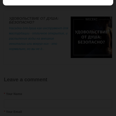
УДОВОЛЬСТВИЕ ОТ ДУША:
БЕЗОПАСНО?
Насадка для душа как инструмент для
мастурбации - отличное открытие, и
распыление воды на внешние
гениталии или вокруг них - это
нормально, но вы не д...
Leave a comment
Your Name
Your Email