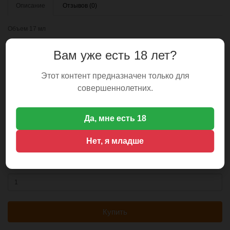
Описание
Отзывов (0)
Объем 17 мл
Производство Россия ( Разработка Германия)
Вам уже есть 18 лет?
Этот контент предназначен только для
Духи женские с феромонами Pheromone -
совершеннолетних.
Erba 17ml
Модель: GDS_11080
Да, мне есть 18
Наличие: 17
Нет, я младше
359сом
Количество
Купить