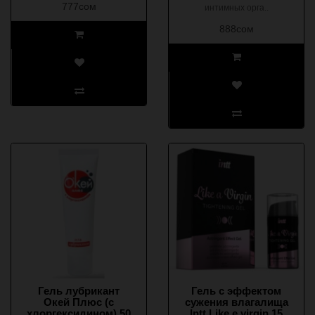
777сом
интимных орга..
888сом
Гель лубрикант
Гель с эффектом
Окей Плюс (с
сужения влагалища
хлоргексидином) 50
Intt Like e virgin 15