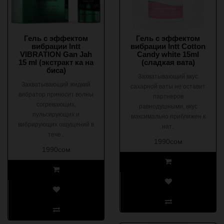
Гель с эффектом
Гель с эффектом
вибрации Intt
вибрации Intt Cotton
VIBRATION Gan Jah
Candy white 15ml
15 ml (экстракт ка на
(сладкая вата)
биса)
Захватывающий вкус
Захватывающий жидкий
сахарной ваты не оставит
вибратор приносит волны
партнеров
согревающих,
равнодушными, вкус
пульсирующих и
максимально приближен к
вибрирующих ощущений в
нат..
тече..
1990сом
1990сом