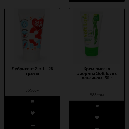
Лубрикант 3 в 1 - 25
Крем-смазка
грамм
Биоритм Soft love с
альгином, 50 г
..
..
555сом
888сом